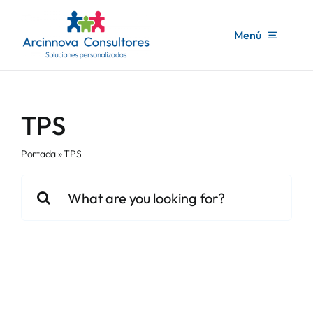
Saltar
contenido
al
Menú
contenido
Inicio
TPS
Arcinnova
Portada
»
TPS
Servicios consultoría
Buscar:
Formación
Noticias