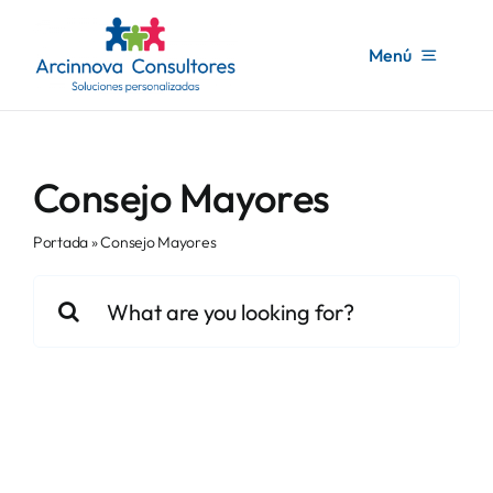
Saltar
contenido
al
Menú
contenido
Inicio
Consejo Mayores
Arcinnova
Portada
»
Consejo Mayores
Servicios consultoría
Buscar:
Formación
Noticias