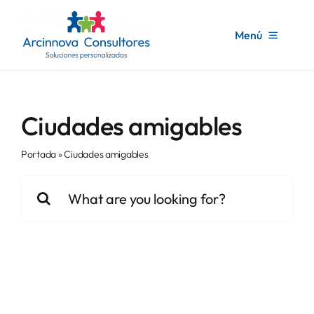
Saltar
contenido
al
Menú
contenido
Inicio
Ciudades amigables
Arcinnova
Portada
»
Ciudades amigables
Servicios consultoría
Buscar:
Formación
Noticias