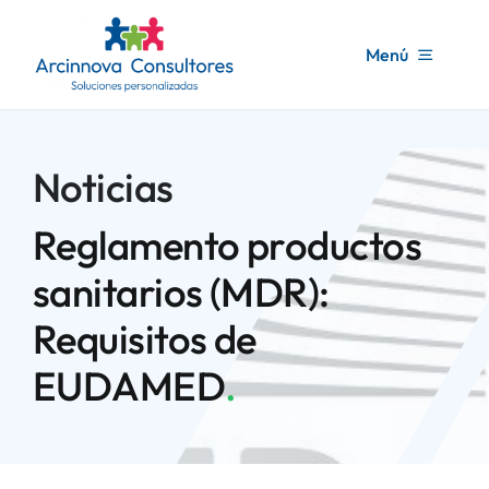
Saltar
contenido
al
Menú
contenido
Inicio
Noticias
Arcinnova
Reglamento productos
Servicios consultoría
sanitarios (MDR):
Requisitos de
Formación
EUDAMED
.
Noticias